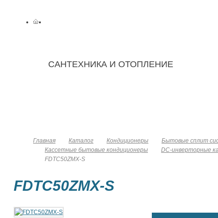
САНТЕХНИКА И ОТОПЛЕНИЕ
Замена
С
О компании
Каталог
батарей
отопления
Главная
Каталог
Кондиционеры
Бытовые сплит сис
Кассетные бытовые кондиционеры
DC-инверторные к
FDTC50ZMX-S
FDTC50ZMX-S