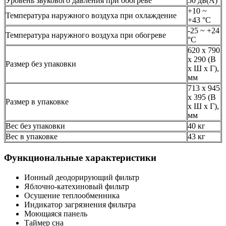
Уровень звукового давления при обогреве
50 дБ(А)
+10 ~
Температура наружного воздуха при охлаждение
+43 °С
-25 ~ +24
Температура наружного воздуха при обогреве
°С
620 x 790
x 290 (В
Размер без упаковки
х Ш х Г),
мм
713 x 945
x 395 (В
Размер в упаковке
х Ш х Г),
мм
Вес без упаковки
40 кг
Вес в упаковке
43 кг
Функциональные характеристики
Ионный деодорирующий фильтр
Яблочно-катехиновый фильтр
Осушение теплообменника
Индикатор загрязнения фильтра
Моющаяся панель
Таймер сна