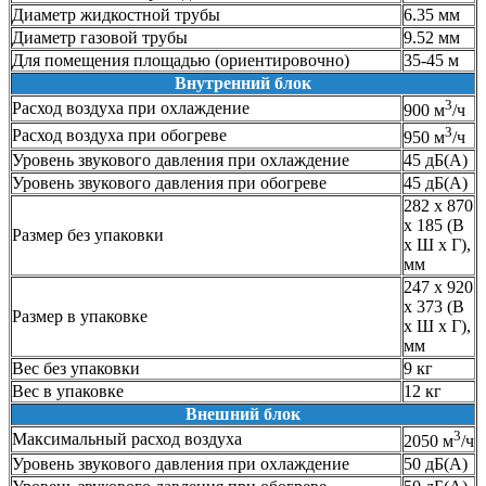
Диаметр жидкостной трубы
6.35 мм
Диаметр газовой трубы
9.52 мм
Для помещения площадью (ориентировочно)
35-45 м
Внутренний блок
3
Расход воздуха при охлаждение
900 м
/ч
3
Расход воздуха при обогреве
950 м
/ч
Уровень звукового давления при охлаждение
45 дБ(А)
Уровень звукового давления при обогреве
45 дБ(А)
282 x 870
x 185 (В
Размер без упаковки
х Ш х Г),
мм
247 x 920
x 373 (В
Размер в упаковке
х Ш х Г),
мм
Вес без упаковки
9 кг
Вес в упаковке
12 кг
Внешний блок
3
Максимальный расход воздуха
2050 м
/ч
Уровень звукового давления при охлаждение
50 дБ(А)