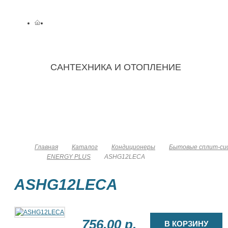
САНТЕХНИКА И ОТОПЛЕНИЕ
Замена
С
О компании
Каталог
батарей
отопления
Главная
Каталог
Кондиционеры
Бытовые сплит-сис
ENERGY PLUS
ASHG12LECA
ASHG12LECA
756.00 р.
В КОРЗИНУ