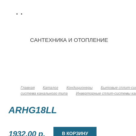
САНТЕХНИКА И ОТОПЛЕНИЕ
Замена
С
О компании
Каталог
батарей
отопления
Главная
Каталог
Кондиционеры
Бытовые сплит-сис
система канального типа
Инверторные сплит-системы ка
ARHG18LL
1932.00 р.
В КОРЗИНУ